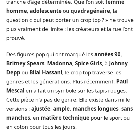
tranche d’âge déterminée. Que l’on soit
femme
,
homme
,
adolescente
ou
quadragénaire
, la
question « qui peut porter un crop top ? » ne trouve
plus vraiment de limite : les créateurs et la rue l’ont
prouvé.
Des figures pop qui ont marqué les
années 90
,
Britney Spears
,
Madonna
,
Spice Girls
, à
Johnny
Depp
ou
Bilal Hassani
, le crop top traverse les
genres et les générations. Plus récemment,
Paul
Mescal
en a fait un symbole sur les tapis rouges.
Cette pièce n’a pas de genre. Elle existe dans mille
versions :
ajustée
,
ample
,
manches longues
,
sans
manches
, en
matière technique
pour le sport ou
en coton pour tous les jours.